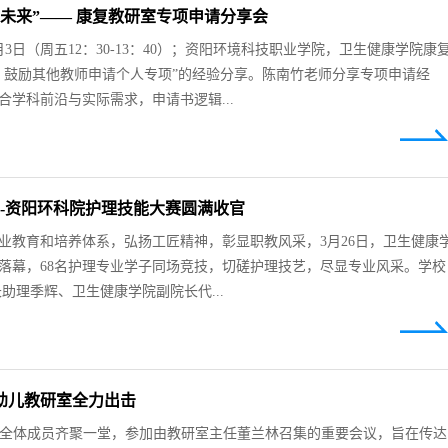
未来”—— 康复教研室专项申请分享会
3日（周五12：30-13：40）；资阳环境科技职业学院，卫生健康学院康
，鼓励其他教师申请个人专项”的经验分享。陈南竹老师分享专项申请经
学科前沿与实际需求，申请书逻辑...
---资阳环科院护理技能大赛圆满收官
业教育和培养体系，弘扬工匠精神，彰显职教风采，3月26日，卫生健康
满落幕，68名护理专业学子同场竞技，切磋护理技艺，尽显专业风采。学校
助理季辉、卫生健康学院副院长代...
幼儿教研室全力出击
婴幼儿教研室全体成员齐聚一堂，参加由教研室主任董兰林召集的重要会议，旨在传达