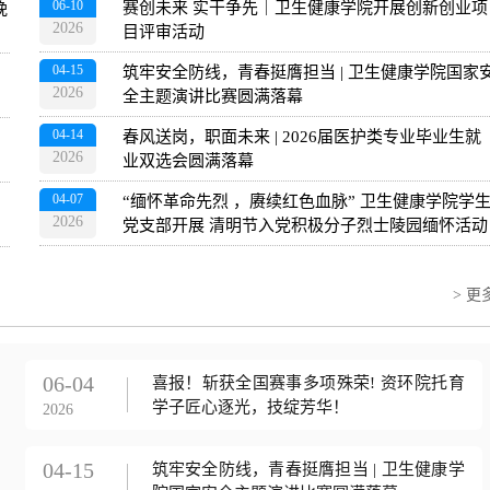
06-10
赛创未来 实干争先｜卫生健康学院开展创新创业项
晚
2026
目评审活动
04-15
筑牢安全防线，青春挺膺担当 | 卫生健康学院国家
2026
全主题演讲比赛圆满落幕
04-14
春风送岗，职面未来 | 2026届医护类专业毕业生就
2026
业双选会圆满落幕
04-07
“缅怀革命先烈 ，赓续红色血脉” 卫生健康学院学生
2026
党支部开展 清明节入党积极分子烈士陵园缅怀活动
> 更
06-04
喜报！斩获全国赛事多项殊荣! 资环院托育
学子匠心逐光，技绽芳华！
2026
04-15
筑牢安全防线，青春挺膺担当 | 卫生健康学