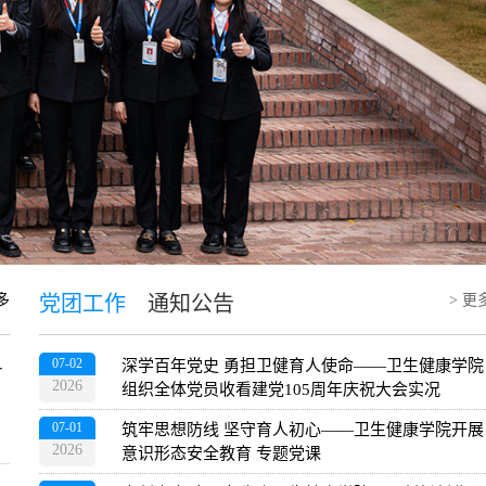
多
党团工作
通知公告
> 更
07-02
-
深学百年党史 勇担卫健育人使命——卫生健康学院
2026
组织全体党员收看建党105周年庆祝大会实况
07-01
筑牢思想防线 坚守育人初心——卫生健康学院开展
2026
意识形态安全教育 专题党课