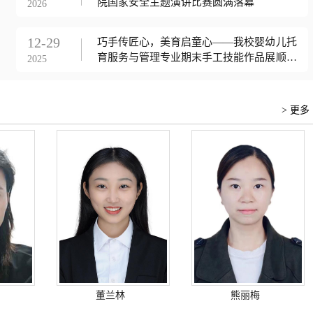
院国家安全主题演讲比赛圆满落幕
2026
12-29
巧手传匠心，美育启童心——我校婴幼儿托
育服务与管理专业期末手工技能作品展顺利
2025
开展
> 更多
董兰林
熊丽梅