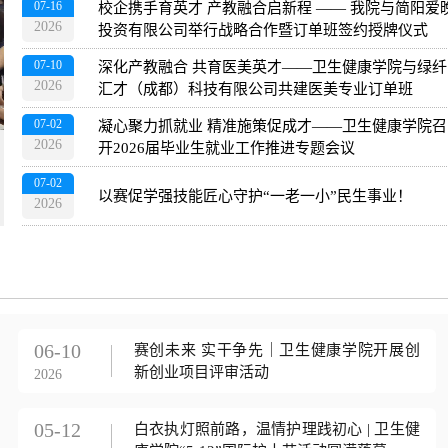
07-16
校企携手育英才 产教融合启新程 —— 我院与简阳爱
2026
投资有限公司举行战略合作暨订单班签约授牌仪式
07-10
深化产教融合 共育医美英才——卫生健康学院与绿纤
2026
汇才（成都）科技有限公司共建医美专业订单班
07-02
凝心聚力抓就业 精准施策促成才——卫生健康学院召
2026
开2026届毕业生就业工作推进专题会议
凝心复盘促提升 统筹部署启新程——卫生健康学院召开2025-
2026学年第二学期期末总结大会
07-02
以赛促学强技能匠心守护“一老一小”民生事业！
2026-07-17
2026
06-10
赛创未来 实干争先｜卫生健康学院开展创
新创业项目评审活动
2026
05-12
白衣执灯照前路，温情护理践初心 | 卫生健